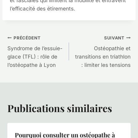
et fasciales qui limitent la mobilité et entravent
l’efficacité des étirements.
Navigation
PRÉCÉDENT
SUIVANT
Syndrome de l’essuie-
Ostéopathie et
de
glace (TFL) : rôle de
transitions en triathlon
l’ostéopathe à Lyon
: limiter les tensions
l’article
Publications similaires
Pourquoi consulter un ostéopathe à