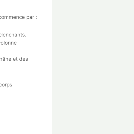
 commence par :
clenchants.
 colonne
crâne et des
 corps