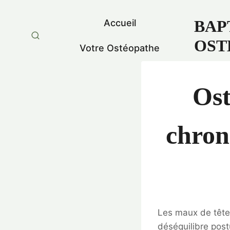
BAP
Accueil
OST
Votre Ostéopathe
Ost
chron
Les maux de tête 
déséquilibre pos