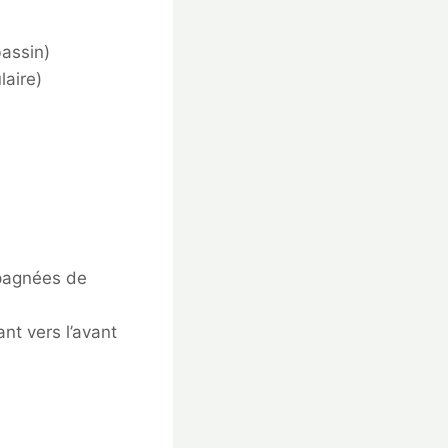
bassin)
laire)
mpagnées de
nt vers l’avant