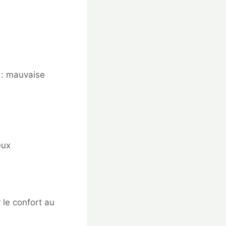
e : mauvaise
eux
 le confort au