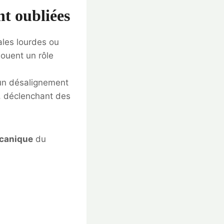
t oubliées
les lourdes ou
jouent un rôle
 un désalignement
e, déclenchant des
canique
du