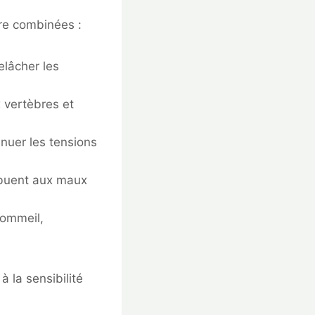
re combinées :
elâcher les
 vertèbres et
nuer les tensions
ribuent aux maux
sommeil,
à la sensibilité