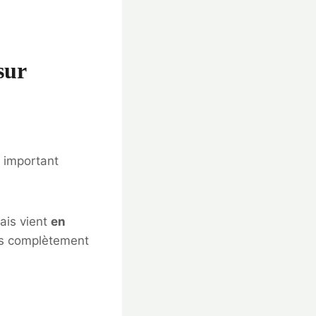
sur
s important
ais vient
en
as complètement