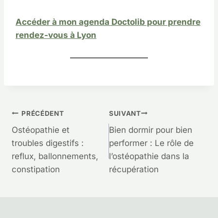
Accéder à mon agenda Doctolib pour prendre
rendez-vous à Lyon
Navigation
PRÉCÉDENT
SUIVANT
Ostéopathie et
Bien dormir pour bien
de
troubles digestifs :
performer : Le rôle de
reflux, ballonnements,
l’ostéopathie dans la
l’article
constipation
récupération